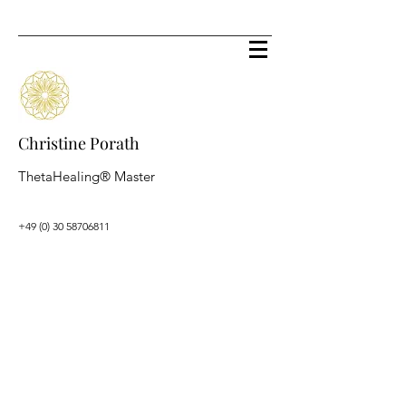
Christine Porath
ThetaHealing® Master
+49 (0) 30 58706811