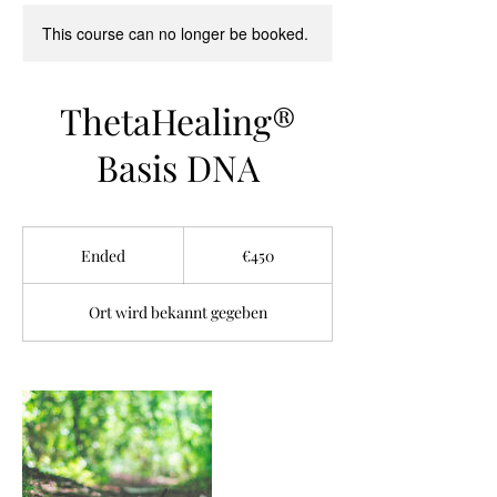
This course can no longer be booked.
ThetaHealing®
Basis DNA
450
euros
Ended
E
€450
n
d
Ort wird bekannt gegeben
e
d