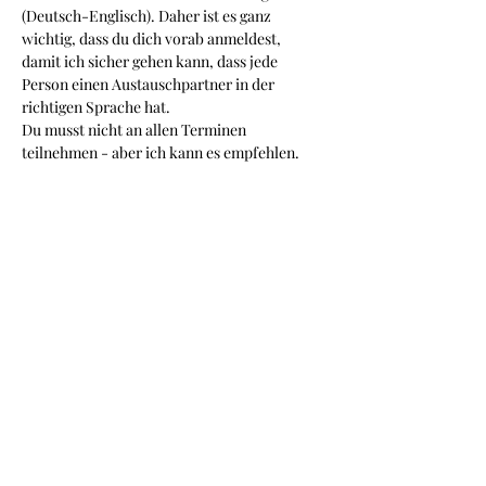
(Deutsch-Englisch). Daher ist es ganz 
wichtig, dass du dich vorab anmeldest, 
damit ich sicher gehen kann, dass jede 
Person einen Austauschpartner in der 
richtigen Sprache hat.
Du musst nicht an allen Terminen 
teilnehmen - aber ich kann es empfehlen.
Vorraussetzung: ThetaHealing® Basis DNA 
Seminar
Show More
Share this event
Christine Porath